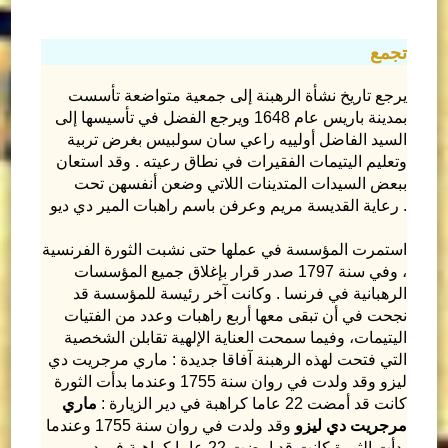
تجمع
يرجع تاريخ نشأة الرهبنة إلى جمعية متواضعة تأسست
بمدينة باريس عام 1648 ويرجع الفضل في تأسيسها إلى
السيد الفاضل أولييه راعي سان سولبيس بغرض تربية
وتعليم اليتيمات الفقيرات في نطاق رعيته . وقد استعان
ببعض السيدات المتدينات اللاتي وضعن أنفسهن تحت
رعاية القديسة مريم وعرفن باسم راهبات المير دي ديو .
استمرت المؤسسة في عملها حتى نشبت الثورة الفرنسية
، وفي سنة 1797 صدر قرار بإغلاق جميع المؤسسات
الرهبانية في فرنسا . وكانت آخر رئيسة للمؤسسة قد
نجحت في أن تبقى معها أربع راهبات وعدد من الفتيات
اليتيمات، وفيما سمحت العناية الإلهية تقابلن الشخصية
التي فتحت لهذه الرهبنة آفاقا جديدة : ماري مرجريت دي
ليزو وقد ولدت في روان سنة 1755 وعندما بدأت الثورة
كانت قد أمضت 22 عاما كراهبة في دير الزيارة :
ماري
مرجريت دي ليزو
وقد ولدت في روان سنة 1755 وعندما
بدأت الثورة كانت قد امضت 22 عاما كراهبة في دير