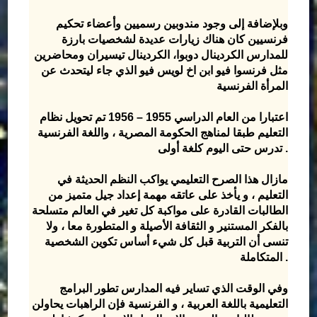
وبلإضافة إلى وجود مندوبين رسميين وأعضاء تحكيم
فرنسيين كان هناك زيارات عديدة لشخصيات بارزة
للمدارس الكردينال دوبوا، الكردينال تيسيران ومحاضرين
مثل فرنسوا فيو ابن اخ لويس فيو الذي جاء ليتحدث عن
المرأة الفرنسية
اعتبارا من العام الدراسي 1955 – 1956 تم تحويل نظام
التعليم طبقا لمناهج الحكومة المصرية ، واللغة الفرنسية
تدرس حتى اليوم كلغة أولى .
مازال هذا الصرح التعليمي يواكب النظم الحديثة في
التعليم ، و يأخذ على عاتقه مهمة إعداد جيل متميز من
الطالبات القادرة على مواكبة كل تغير في العالم متسلحة
بالفكر المستنير و الثقافة الأصيلة و المتطورة معا ، ولا
تنسى أن التربية قبل كل شيء أساس تكوين الشخصية
المتكاملة .
وفي الوقت الذي تساير فيه المدارس تطور البرامج
التعليمية باللغة العربية ، و الفرنسية فإن الراهبات يحاولن