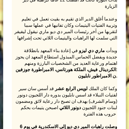
الزيارة
وعندما أغلق الدير الذي تقيم به بقيت تعمل في تعليم
وتربية الفتيات اليتيمات وكان تفانيها في عملها سببا
لتقربها من آخر رئيسات المير دي ديو ماري نيقول ليفيفر
التي سلمت لها الراهبات واليتيمات اللاتي تحت إشرافها
وبدأت
ماري دي ليزو
في إعادة بناء المعهد بانطلاقة
جديدة وبفضل الحماس المبذول استطاع المعهد ان يحوز
اهتمام ورعاية العديد من الشخصيات البارزة ومنهم
:
الكردينال فيش، الملكة هورتانس، الامبراطورة جوزفين
ن الامبراطور نابليون.
وكما كان الملك
لويس الرابع عشر
قد أسس سان سير
لفتيات النبلاء قد اسس نابليون بدوره دار اللجيون دونور
(وسام الشرف) بهدف ان تصبح دار رعاية لائق ومضمون
لبنات جنود اللجيون
دونور اللاتي
اصبحن يتيمات بحكم
حروب هذه الفترة
وصلت راهبات المير دي ديو إلى الاسكندرية في يوم 6