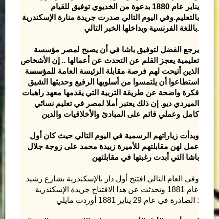
يناير عام 1880 بدعوة من الخديوي توفيق للقيام
بالتعليم.وفي اليوم التالي صدرت جريدة منارة الإسكندرية
باللغة الفرنسية وبداخلها الخبر التالي.
يرجع الفضل لتوفيق باشا في أن يصبح لمصر مؤسسة
تعليمية يعجز القلم عن التحدث عن أعمالها .. إن الأشخاص
الذين أتيحت لهم فرصة مقابلة الرئيسة العامة للمؤسسة
استطاعوا أن يلتمسوا من أسلوبها الرفيع وحديثها الشيق
فكرة واضحة عن طريقة التربية التي يقدمها معهد راهبات
الميردي ديو. إن ذلك يعتبر أملا لمصر في تعليم نسائي
كامل وعملي قائم على المبادئ والأخلاقيات والدين
وبدأت زياراتهم الرسمية في اليوم التالي حيث كان أول
عمل لهن مقابلتهم للأميرة زبيدة محمد على زوجة جلال
باشا التي أبدت رغبتها في مقابلتهن
وفي العام التالي افتتح أول دار بالإسكندرية بشارع رشيد
عام 1881 وتحدثت عن هذا الافتتاح جريدة الإسكندرية
الصادرة في عام 29 يناير 1881 أوردت مايلي :