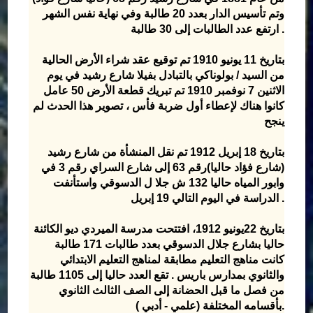
وتم تأسيس الدار بعدد 20 طالبة وفي نهاية نفس الشهر
ارتفع عدد الطالبات إلى 30 طالبة .
بتاريخ 11 يونيو 1910 تم توقيع عقد شراء الأرض الحالية
من السيد / بولوناكي بالتبادل بفيلا شارع رشيد في يوم
الاثنين 7 نوفمبر 1910 تم تبريك قطعة الأرض 50 عامل
كانوا هناك لإعطاء أول ضربة فأس ، تصوير هذا الحدث لم
ينجح
بتاريخ 18 إبريل 1912 تم نقل المنشأة من شارع رشيد
(شارع فؤاد حاليا)رقم 63 إلى شارع السراي رقم 3 في
وابور المياه حاليا 132 ش جلا ل الدسوقي واستأنفت
الدراسة في اليوم التالي 19 إبريل .
بتاريخ 22يونيو 1912، افتتحت مدرسة الميردي ديو الكائنة
حاليا بشارع جلال الدسوقي بعدد طالبات 171 طالبة
كانت مناهج التعليم مطابقة لمناهج التعليم الابتدائي
والثانوي بمدارس باريس . تقع العدد حاليا إلى 1105 طالبة
من فصل ما قبل الحضانة إلى الصف الثالث الثانوي
بأقسامه المختلفة (علمي - أدبي ).