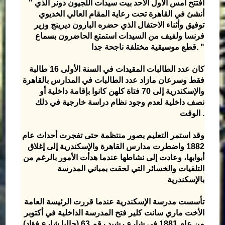
" افتتح أمس الأول الأحد بيت سيدات اللجيون دونر الذي
أنشئ في القاهرة تحت رعاية المقام العالي الخديوي
توفيق وأثناء الاحتفال الذي حضره البارون ديرينج وزير
فرنسا ولفيف من السيدات استمتع الحاضرون بسماع
قطع موسيقية مختلفة ناجحة جدا. "
كان عدد الطالبات المقيدات في السنة الأولى 16 طالبة
فقط وسرعان مازاد عدد الطالبات في المدارس بالقاهرة
والإسكندرية إلى 70 فتاة كلهن كانوا بإقامة داخلية أو
نصف داخلية لعدم وجود نظام دراسة خارجية في ذلك
الوقت .
وقد استمر التعليم بصور منتظمة حتى تفجرت أحداث عام
1882 واضطرت مدارس القاهرة والإسكندرية إلى إغلاق
أبوابها، وعادت إلى نشاطها عندما هدأت الأمور بالرغم من
التلفيات والخسائر التي لحقت بمباني المدرسة
بالإسكندرية
تأسست مدرسة الإسكندرية عندما قررت الرئيسة العامة
الأخت ماري سانت كلير فتح المدرسة الداخلية في أكتوبر
من عام 1881 في شارع رشيد رقم 63 (حاليا شارع فؤاد)