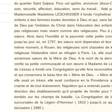
du quartier Saint Sulpice. Pour cet apôtre, annoncer Jésus-C
soin, sécurité, affection, éducation, sens du travail… Aidé p
Mademoiselle Madeleine LESCHASSIER il fonde l’orphelinat d
enfants à des femmes toutes données à Dieu et qui, sans fai
de Dieu par l’imitation du Christ dans l’éducation des enfants
pas religieuses mais vivent comme des religieuses. Peu à p
sœurs. Ainsi dans l’humilité et la pauvreté cette petite 
jusqu’au jour où, en 1797, les sœurs sont dispersées et leur
même moment, à Rouen, les religieuses sont chassées de 
religieuse Visitandine vient se réfugier à Paris. Là, elle so
anciennes sœurs de la Mère de Dieu. A la mort de la derni
confie sa petite communauté et son œuvre à Madame de Lé
de Lézeau a fondé une Congrégation qu’elle fera reconnaître 
et qui conservera le beau titre de « Mère de Dieu . » Mère d
elle avait un trésor, elle avait confiance en la Providence 
crainte et de tout événement. Napoléon qui a entendu parler
direction des établissements qu’il projette de fonder pour l’
tombés sur les champs de bataille. La Congrégation de l
succursales de la Légion d’Honneur ( 1810 ) jusqu’à ce q
laïcisation ( 1880 ).