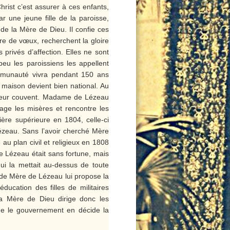
hrist c’est assurer à ces enfants,
ar une jeune fille de la paroisse,
e la Mère de Dieu. Il confie ces
re de vœux, recherchent la gloire
 privés d’affection. Elles ne sont
eu les paroissiens les appellent
communauté vivra pendant 150 ans
 maison devient bien national. Au
leur couvent. Madame de Lézeau
ulage les misères et rencontre les
ère supérieure en 1804, celle-ci
zeau. Sans l’avoir cherché Mère
au plan civil et religieux en 1808
e Lézeau était sans fortune, mais
qui la mettait au-dessus de toute
 de Mère de Lézeau lui propose la
éducation des filles de militaires
a Mère de Dieu dirige donc les
ue le gouvernement en décide la